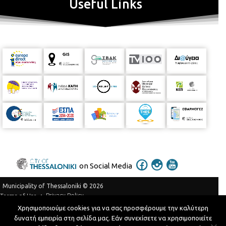
Useful Links
on Social Media
Municipality of Thessaloniki © 2026
Privacy Policy
Terms of Use
Χρησιμοποιούμε cookies για να σας προσφέρουμε την καλύτερη
Telephone Catalog
δυνατή εμπειρία στη σελίδα μας. Εάν συνεχίσετε να χρησιμοποιείτε
Developed by
MyCompany Projects