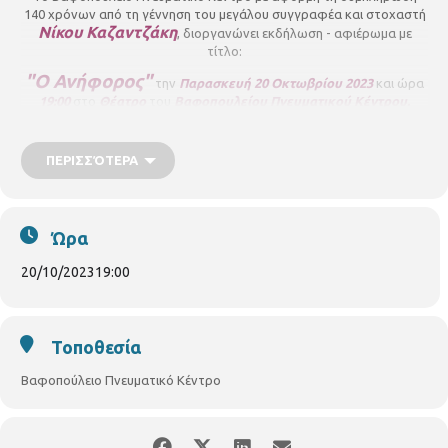
140 χρόνων από τη γέννηση του μεγάλου συγγραφέα και στοχαστή
Νίκου Καζαντζάκη
, διοργανώνει εκδήλωση - αφιέρωμα με
τίτλο:
"Ο Ανήφορος"
την
Παρασκευή 20 Οκτωβρίου 2023
και ώρα
19:00
στο
Θέατρο
του
Βαφοπουλείου Πνευματικού Κέντρου.
Ομιλήτρια:
Έλενα Αβραμίδου
,
Αναπληρώτρια Καθηγήτρια
Φιλοσοφίας και Ελληνικών Σπουδών
στο Ινστιτούτο Παγκόσμιας
ΠΕΡΙΣΣΌΤΕΡΑ
Ιστορίας της Τέχνης, Πανεπιστήμιο Διεθνών Σπουδών της Σαγκάης
στην Κίνα, μέλος της εκτελεστικής Επιτροπής της 'έδρας της
UNESCO στο Ιόνιο Πανεπιστήμιο και μέλος της Συντονιστικής
Επιτροπής της Διεθνούς Εταιρείας Φίλων Νίκου Καζαντζάκη.
Ώρα
Ανάγνωση αποσπασμάτων
από το βιβλίο "Ο Ανήφορος":
20/10/2023
19:00
Βασίλης Ραπτόπουλος
Βασιλική Τριχά
Αφίσα:
Τοποθεσία
Βαφοπούλειο Πνευματικό Κέντρο