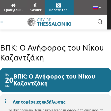
Гражданин
Бизнес
Посетитель
ΒΠΚ: Ο Ανήφορος του Νίκου
Καζαντζάκη
ΠΑ
ΒΠΚ: Ο Ανήφορος του Νίκου
20
Καζαντζάκη
ΟΚΤ
Λεπτομέρειες εκδήλωσης
Το Βαφοπούλειο Πνευματικό Κέντρο με αφορμή τη συμπλήρωση