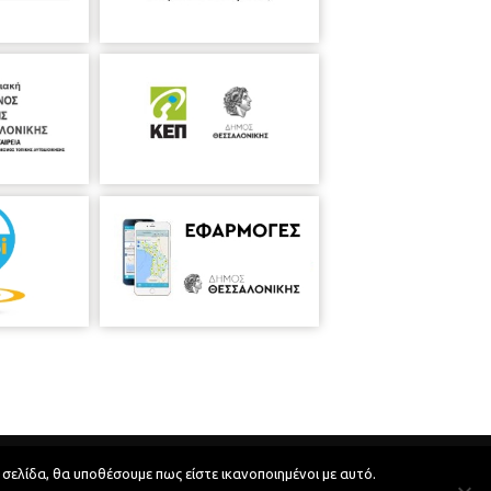
Developed by
MyCompany Projects
 σελίδα, θα υποθέσουμε πως είστε ικανοποιημένοι με αυτό.