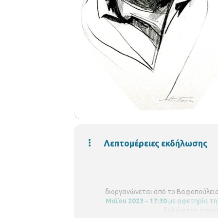
Λεπτομέρειες εκδήλωσης
διοργανώνεται από το
Βαφοπούλειο
Μαΐου 2023 - 17:30
με αφετηρία τ
δηλώσουν συμμε