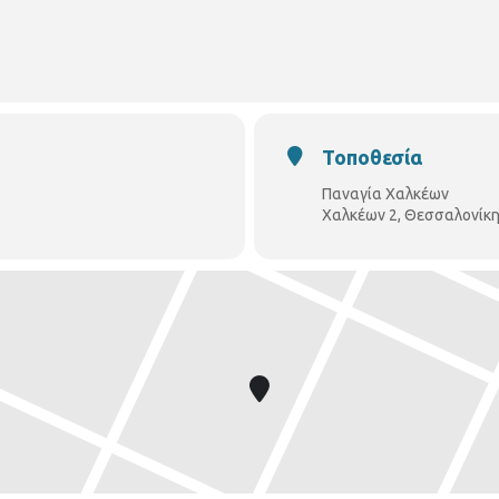
Τοποθεσία
Παναγία Χαλκέων
, τηλ.: 2313318687, email:
a.bountidou@thessaloniki.gr
Χαλκέων 2, Θεσσαλονίκη
 για ένα “αφήγημα» της πόλης με τη ματιά, τα βιώματα και τα σ
ργο. Οι συμμετέχοντες θα έχουν την ευκαιρία να περιηγηθούν στις 
αλονίκη της Κατοχής, της Απελευθέρωσης, του εμφυλίου, του εβρ
 επίσης, να προσεγγίσουν, μέσα από την ανάγνωση αποσπασμάτων
 στη ζωή και το έργο του, τη «θαμπή γοητεία της Θεσσαλονίκης»,
 λογοτεχνικό κλίμα και πνεύμα της πόλης.