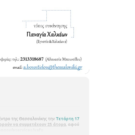
κέντρο της Θεσσαλονίκης την
Τετάρτη 17
ορούν να συμμετέχουν 25 άτομα
,
αφού
pengov/eservices/vafo