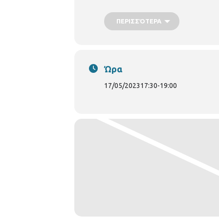
ΠΕΡΙΣΣΌΤΕΡΑ
Ώρα
17/05/2023
17:30
-
19:00
Πληροφορίες:
Αθανασία Μπουντίδου
Λίγα Λόγια για τη δράση:
Πρόκειται
αποτυπώθηκαν στο συγγραφικό του έ
και νεανικά του χρόνια, στη Θεσσ
αίματος. Θα έχουν τη δυνατότητα
ατμόσφαιρα και την επίδρασή τους
πληθυσμιακές μεταμορφώσεις της, το