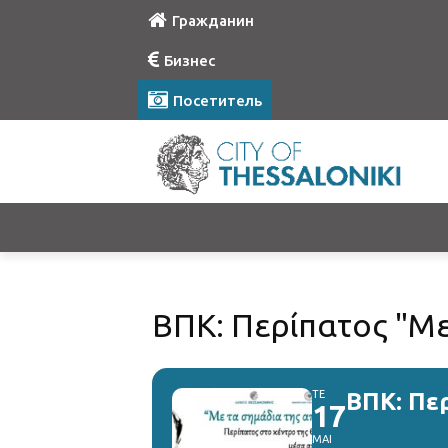
Гражданин
Бизнес
Посетитель
ΒΠΚ: Περίπατος "Με
ΤΕ
ΒΠΚ: Πε
17
ΜΑΙ