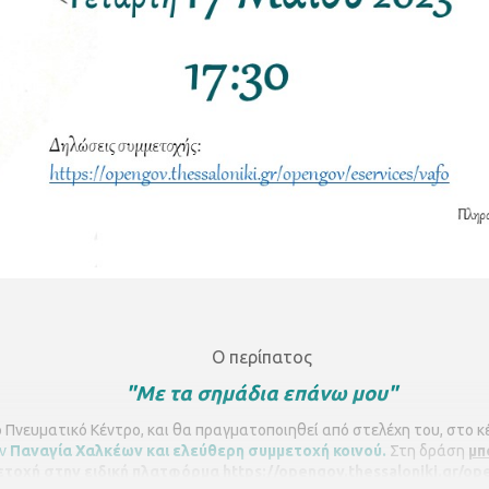
Ο περίπατος
"Με τα σημάδια επάνω μου"
 Πνευματικό Κέντρο
, και θα πραγματοποιηθεί από στελέχη του, στο 
ην
Παναγία Χαλκέων
και ελεύθερη συμμετοχή κοινού.
Στη δράση
μπ
τοχή στην ειδική πλατφόρμα
https://opengov.thessaloniki.gr/o