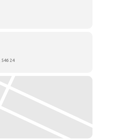
 546 24
υναισθήματα του Γιώργου Ιωάννου, όπως
γειτονιές που έζησε τα παιδικά, εφηβικά
αϊκού και του «δικού» του προσφυγικού
 από κείμενά του, το περιβάλλον, την
 τις τοπογραφικές, αρχιτεκτονικές και