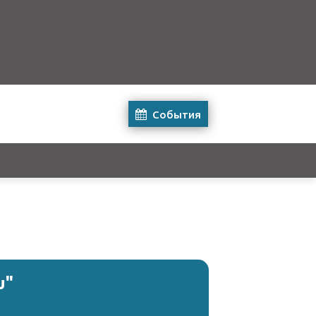
События
υ"