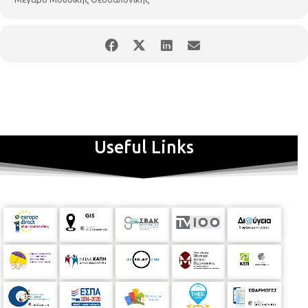
Johann Strauss Ensemble
Russell McGregor
Μουσική διεύθυνση, βιολί
Useful Links