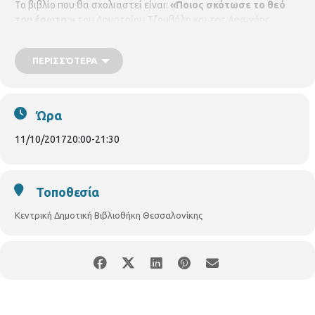
Το βιβλίο που θα σχολιαστεί είναι:
«Ποιος σκότωσε το θεό
του έρωτα;»
του Δημητρίου Τζουβάλη και της Αρσινόης
Σερμιντζέλη, των εκδόσεων Αρμός. Η εκδήλωση είναι μια
πρωτοβουλία της Περιφερειακής Βιβλιοθήκης Χαριλάου.
ΠΕΡΙΣΣΌΤΕΡΑ
Ώρα
11/10/2017
20:00
-
21:30
Τοποθεσία
Κεντρική Δημοτική Βιβλιοθήκη Θεσσαλονίκης