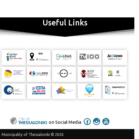
Useful Links
on Social Media
Municipality of Thessaloniki © 2026