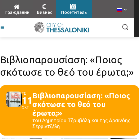
Гражданин
Бизнес
Посетитель
Βιβλιοπαρουσίαση: «Ποιος
σκότωσε το θεό του έρωτα;»
ΤΕ
Βιβλιοπαρουσίαση: «Ποιος
11
σκότωσε το θεό του
ΟΚΤ
έρωτα;»
του Δημητρίου Τζουβάλη και της Αρσινόης
Σερμιντζέλη