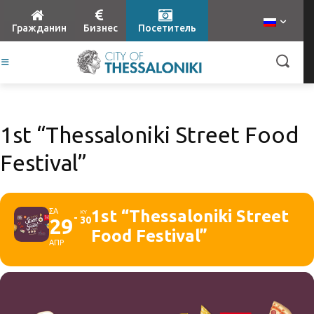
Гражданин
Бизнес
Посетитель
1st “Thessaloniki Street Food
Festival”
ΣΑ
1st “Thessaloniki Street
ΚΥ
29
30
Food Festival”
ΑΠΡ