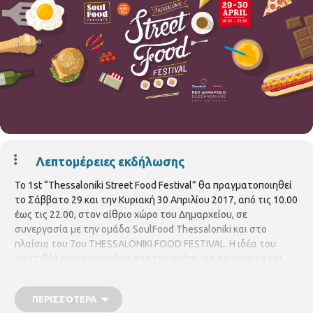
Λεπτομέρειες εκδήλωσης
Το 1st “Thessaloniki Street Food Festival” θα πραγματοποιηθεί
το Σάββατο 29 και την Κυριακή 30 Απριλίου 2017, από τις 10.00
έως τις 22.00, στον αίθριο χώρο του Δημαρχείου, σε
συνεργασία με την ομάδα SoulFood Thessaloniki και στο
πλαίσιο του 7ου THESSALONIKI FOOD FESTIVAL. Η ιδέα του
φεστιβάλ προέκυψε μέσα από την αγάπη για το φαγητό και
την πλούσια γαστρονομία της Θεσσαλονίκης, μιας πόλης που
υπήρξε σταυροδρόμι των λαών και αναδεικνύει μέσα από την
ΠΕΡΙΣΣΌΤΕΡΑ
κουζίνα της ιδιαίτερες γεύσεις με μπαχάρια, αρώματα, τοπικά