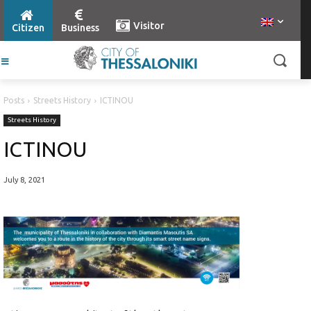
Visitor
Citizen
Business
Posts
Streets History
ICTINOU
Streets History
ICTINOU
July 8, 2021