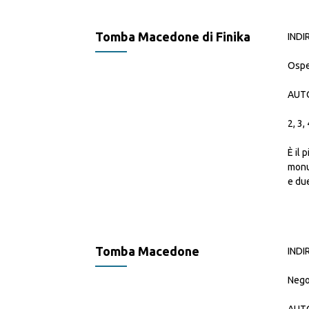
Tomba Macedone di Finika
INDI
Ospe
AUTO
2, 3,
È il 
monum
e due
Tomba Macedone
INDI
Nego
AUTO