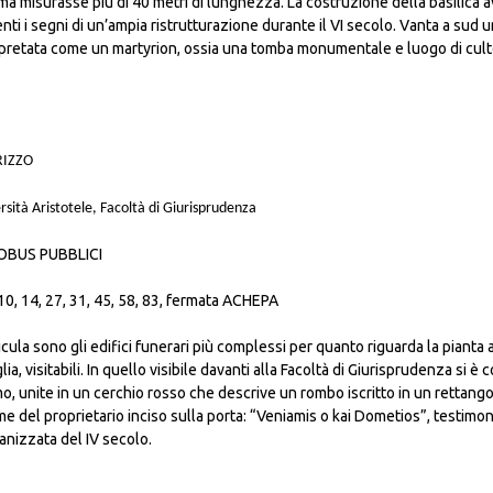
ima misurasse più di 40 metri di lunghezza. La costruzione della basilica
nti i segni di un’ampia ristrutturazione durante il VI secolo. Vanta a sud
rpretata come un martyrion, ossia una tomba monumentale e luogo di culto
RIZZO
rsità Aristotele, Facoltà di Giurisprudenza
BUS PUBBLICI
 10, 14, 27, 31, 45, 58, 83, fermata ACHEPA
icula sono gli edifici funerari più complessi per quanto riguarda la piant
lia, visitabili. In quello visibile davanti alla Facoltà di Giurisprudenza si è
, unite in un cerchio rosso che descrive un rombo iscritto in un rettangol
me del proprietario inciso sulla porta: “Veniamis o kai Dometios”, testimon
ianizzata del IV secolo.