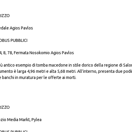
RIZZO
dale Agios Pavlos
BUS PUBBLICI
 4, 8, 78, Fermata Nosokomio Agios Pavlos
più antico esempio di tomba macedone in stile dorico della regione di Saloni
ento è larga 4,96 metri e alta 5,68 metri. All’interno, presenta due podii
 banchi in muratura per le offerte ai morti.
RIZZO
zio Media Markt, Pylea
BUS PUBBLICI