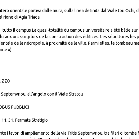
mitero orientale partiva dalle mura, sulla linea definita dal Viale tou Ochi, 
al rione di Agia Triada.
 tutto il campus La quasi-totalité du campus universitaire a été bâtie sur
craux ont surgi lors de la construction des édifices. Les sépultures les 
entale de la nécropole, à proximité de la ville. Parmi elles, le tombeau m
ine »).
RIZZO
s Septemvriou, all’angolo con il Viale Stratou
BUS PUBBLICI
, 11, 31, Fermata Stratigio
te i lavori di ampliamento della via Tritis Septemvriou, tra filari di tombe 