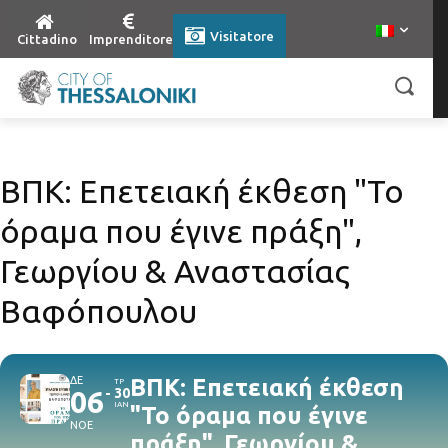
Visitatore
Cittadino
Imprenditore
ΒΠΚ: Επετειακή έκθεση "Το
όραμα που έγινε πράξη",
Γεωργίου & Αναστασίας
Βαφόπουλου
ΔΕ
ΒΠΚ: Επετειακή έκθεση
ΤΡ
06
30
ΙΑΝ
"Το όραμα που έγινε
ΝΟΕ
πράξη", Γεωργίου &