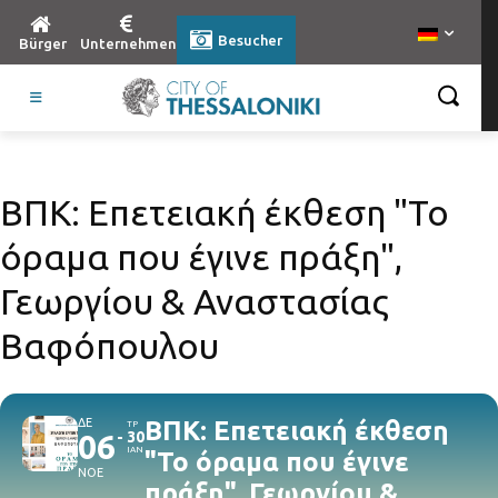
Besucher
Bürger
Unternehmen
ΒΠΚ: Επετειακή έκθεση "Το
όραμα που έγινε πράξη",
Γεωργίου & Αναστασίας
Βαφόπουλου
ΔΕ
ΒΠΚ: Επετειακή έκθεση
ΤΡ
06
30
ΙΑΝ
"Το όραμα που έγινε
ΝΟΕ
πράξη", Γεωργίου &