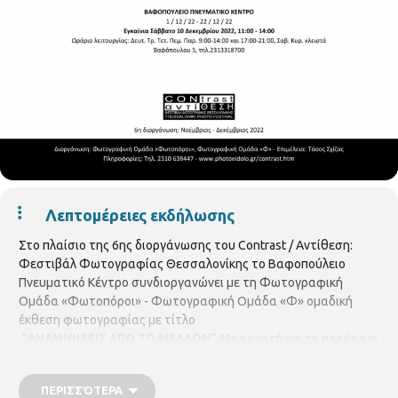
Λεπτομέρειες εκδήλωσης
Στο πλαίσιο της 6ης διοργάνωσης του Contrast / Αντίθεση:
Φεστιβάλ Φωτογραφίας Θεσσαλονίκης το Βαφοπούλειο
Πνευματικό Κέντρο συνδιοργανώνει με τη Φωτογραφική
Ομάδα «Φωτοπόροι» - Φωτογραφική Ομάδα «Φ» ομαδική
έκθεση φωτογραφίας με τίτλο
"ΑΝΑΜΝΗΣΕΙΣ ΑΠΟ ΤΟ ΜΕΛΛΟΝ"
Με ορμητήριο το παρόν και
το παρελθόν, οραματιζόμαστε το μέλλον!
που πραγματοποιείται στον
εκθεσιακό χώρο του Βαφοπούλειο
ΠΕΡΙΣΣΌΤΕΡΑ