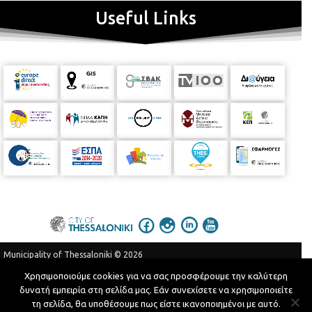
μαέστρος: Ηρακλή Γεωργία
Μικτή Χορωδία Δήμου Καλαμαριάς,
Useful Links
μαέστρος: Κούκας Ιωάννης
Χορωδία "Φιλομήλα" Ευόσμου,
μαέστρος: Κότσιφα Άννα - Μαρία
Χορωδία λυδικού Ωδείου,
μαέστρος: Ιγνατιάδου Νατάσα,
Χορωδία Βαφοπουλείου
Πνευματικού Κέντρου
, μαέστρος:Άλκηστις Τόγια
Municipality of Thessaloniki © 2026
Privacy Policy
Terms of Use
Χρησιμοποιούμε cookies για να σας προσφέρουμε την καλύτερη
δυνατή εμπειρία στη σελίδα μας. Εάν συνεχίσετε να χρησιμοποιείτε
Telephone Catalog
τη σελίδα, θα υποθέσουμε πως είστε ικανοποιημένοι με αυτό.