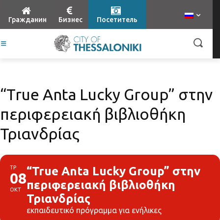
Гражданин
Бизнес
Посетитель
“True Anta Lucky Group” στην
περιφερειακή βιβλιοθήκη
Τριανδρίας
ΤΡ
“True Anta Lucky Group” στην
08
περιφερειακή βιβλιοθήκη
ΟΚΤ
Τριανδρίας
εκπαιδευτικό πρόγραμμα για ενήλικες