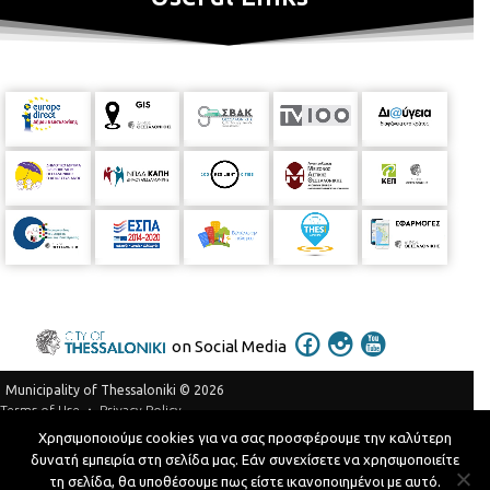
on Social Media
Municipality of Thessaloniki © 2026
Privacy Policy
Terms of Use
Χρησιμοποιούμε cookies για να σας προσφέρουμε την καλύτερη
Telephone Catalog
δυνατή εμπειρία στη σελίδα μας. Εάν συνεχίσετε να χρησιμοποιείτε
Developed by
MyCompany Projects
τη σελίδα, θα υποθέσουμε πως είστε ικανοποιημένοι με αυτό.