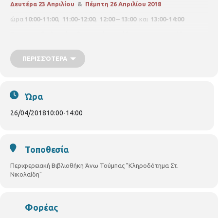
Δευτέρα 23 Απριλίου
&
Πέμπτη 26 Απριλίου 2018
ώρα
10:00-11:00
,
11:00-12:00
,
12:00 – 13:00
και
13:00-14:00
Το τεστ αξιολογεί καθημερινές συνήθειες που επηρεάζουν τη
μνήμη, το ρυθμό γήρανσης του εγκεφάλου και τη
συλλογιστική διαδικασία.
ΠΕΡΙΣΣΌΤΕΡΑ
Για ενήλικες
άνω των 50 ετών
,
θα τηρηθεί σειρά προτεραιότητας.
Δηλώσεις συμμετοχής στη Βιβλιοθήκη Άνω Τούμπας, Γρ.
Λαμπράκη 187,
τηλ. 2310950370
Ώρα
26/04/2018
10:00
-
14:00
Τοποθεσία
Περιφερειακή Βιβλιοθήκη Άνω Τούμπας "Κληροδότημα Στ.
Νικολαίδη"
Φορέας