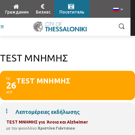
Гражданин
Бизнес
Посетитель
TEST ΜΝΗΜΗΣ
ΠΕ
TEST ΜΝΗΜΗΣ
26
ΑΠΡ
Λεπτομέρειες εκδήλωσης
TEST
ΜΝΗΜΗΣ
για Άνοια και
Alzheimer
με την
ψυχολόγο
Χριστίνα Γιάντσιου