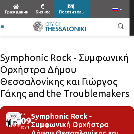
Гражданин
Бизнес
Посетитель
Symphonic Rock - Συμφωνική
Ορχήστρα Δήμου
Θεσσαλονίκης και Γιώργος
Γάκης and the Troublemakers
ΠΑ
Symphonic Rock -
09
Συμφωνική Ορχήστρα
ΙΟΥΝ
Δήμου Θεσσαλονίκης και