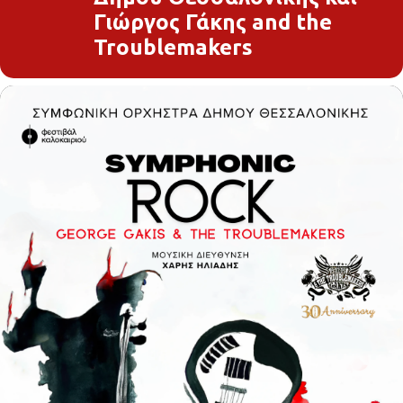
Γιώργος Γάκης and the
Troublemakers