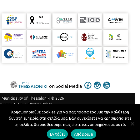
on Social Media
Municipality of Thessaloniki © 2026
Privacy Policy
Terms of Use
Χρησιμοποιούμε cookies για να σας προσφέρουμε την καλύτερη
Telephone Catalog
δυνατή εμπειρία στη σελίδα μας. Εάν συνεχίσετε να χρησιμοποιείτε
Developed by
MyCompany Projects
τη σελίδα, θα υποθέσουμε πως είστε ικανοποιημένοι με αυτό.
Εντάξει
Απόρριψη