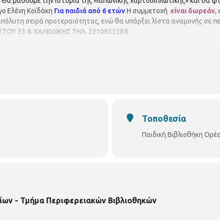
. Θα μάθουμε την ιστορία της «Ιαπωνικής χαρτοδιπλωτικής» και θα φτ
γο Ελένη Κοϊδάκη
Για παιδιά από 6 ετών
Η συμμετοχή
είναι δωρεάν
,
ί απόλυτη σειρά προτεραιότητας, ενώ θα υπάρξει λίστα αναμονής σε
ΤΟΥ 33 & ΧΑΛΚΙΔΙΚΗΣ ΤΗΛ. 2310852384
Τοποθεσία
Παιδική Βιβλιοθήκη Ορέ
ίων - Τμήμα Περιφερειακών Βιβλιοθηκών