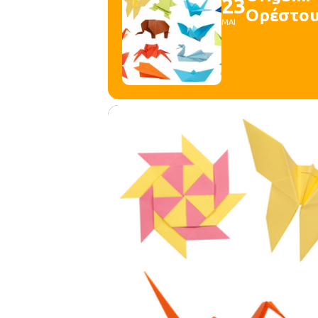
23
Ορέστο
ΜΑΙ