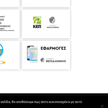
Developed by
MyCompany Projects
 σελίδα, θα υποθέσουμε πως είστε ικανοποιημένοι με αυτό.