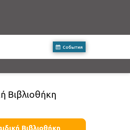
События
κή Βιβλιοθήκη
Παιδική Βιβλιοθήκη