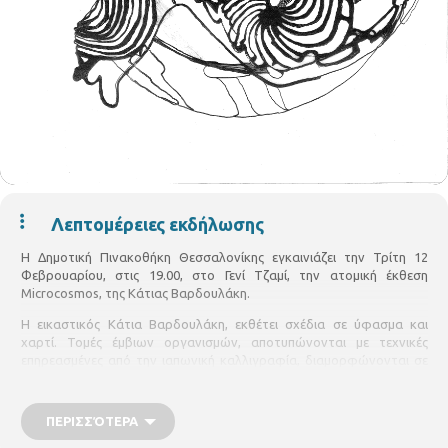
Λεπτομέρειες εκδήλωσης
Η Δημοτική Πινακοθήκη Θεσσαλονίκης εγκαινιάζει την Τρίτη 12
Φεβρουαρίου, στις 19.00, στο Γενί Τζαμί, την ατομική έκθεση
Microcosmos, της Κάτιας Βαρδουλάκη.
Η εικαστικός Κάτια Βαρδουλάκη, εκθέτει σχέδια σε ύφασμα και
χαρτί. Τομές έμβιων οργανισμών, αποτυπώνονται με τεχνικές
επηρεασμένες από την ιαπωνική καλλιγραφία, διαμορφώνονται σε
εικαστικά σχήματα και αναδιατάσσονται. Οι μικροκοσμικές εικόνες
της, δημιουργούνται σε ακολουθία, και τοποθετούνται
σκηνογραφικά στο χώρο, υφασμάτινες ροές σε μακροκοσμική
ΠΕΡΙΣΣΌΤΕΡΑ
προβολή. Η Βαρδουλάκη με την ευαισθησία και το δυναμισμό της