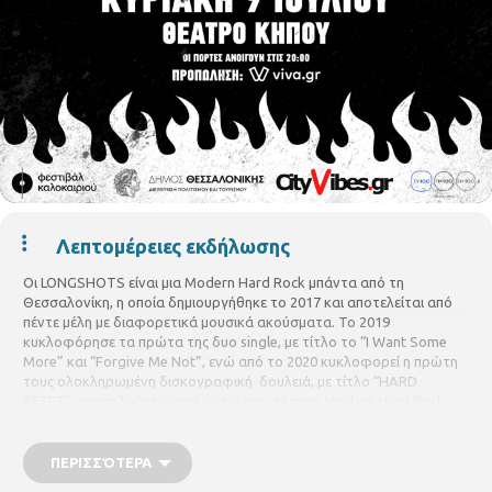
Λεπτομέρειες εκδήλωσης
Οι LONGSHOTS είναι μια Modern Hard Rock μπάντα από τη
Θεσσαλονίκη, η οποία δημιουργήθηκε το 2017 και αποτελείται από
πέντε μέλη με διαφορετικά μουσικά ακούσματα. Το 2019
κυκλοφόρησε τα πρώτα της δυο single, με τίτλο το “I Want Some
More” και “Forgive Me Not”, ενώ από το 2020 κυκλοφορεί η πρώτη
τους ολοκληρωμένη δισκογραφική
δουλειά, με τίτλο “HARD
RESET”, αποτελούμενη από οκτώ πρωτότυπα Modern Hard Rock
κομμάτια σε παραγωγή/μουσική/στίχους των LONGSHOTS .
Έχουν εμφανιστεί σε πολλές γνωστές μουσικές σκηνές της
ΠΕΡΙΣΣΌΤΕΡΑ
Θεσσαλονίκης, ενώ το καλοκαίρι του 2019 πραγματοποίησαν την