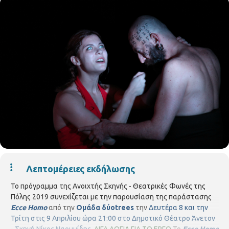
Λεπτομέρειες εκδήλωσης
Το πρόγραμμα της Ανοιχτής Σκηνής - Θεατρικές Φωνές της
Πόλης 2019 συνεχίζεται με την παρουσίαση της παράστασης
Ecce Homo
από την
Ομάδα δύοtrees
την
Δευτέρα 8 και την
Τρίτη στις 9 Απριλίου ώρα 21:00 στο Δημοτικό Θέατρο Άνετον
- Σκηνή Νίκος Ναουμίδης.
ΛΙΓΑ ΛΟΓΙΑ ΓΙΑ ΤΟ ΕΡΓΟ
Το
Ecce Homo