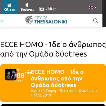
Visitor
Citizen
Business
ECCE HOMO - Ίδε ο άνθρωπος
από την Ομάδα δύοtrees
ΔΕ
ECCE HOMO - Ίδε ο
ΤΡ
08
09
άνθρωπος από την
ΑΠΡ
Ομάδα δύοtrees
Ανοιχτή Σκηνή - Θεατρικές Φωνές της
Πόλης 2019