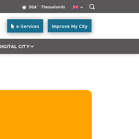
C
30.6
Thessaloniki
e-Services
Improve My City
DIGITAL CITY