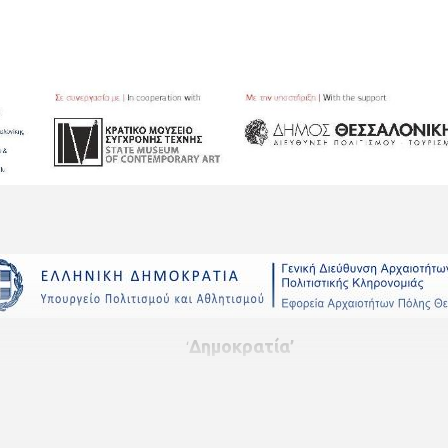
Δημοκρατία
’
‘
Έκθεση Σύγχρονων Εικαστικών
Επταπύργιο, Θεσσαλονίκη