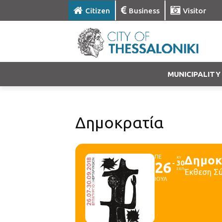
Citizen
Business
Visitor
MUNICIPALITY
Δημοκρατία
ΠΕ
Δημοκ
ΚΥ
26
30
ΣΕΠ
Έκθεση Σ
ΙΟΥΛ