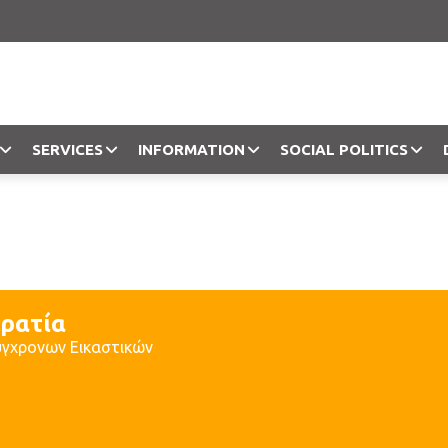
SERVICES
INFORMATION
SOCIAL POLITICS
Objection
ρατία
ύγχρονων Εικαστικών