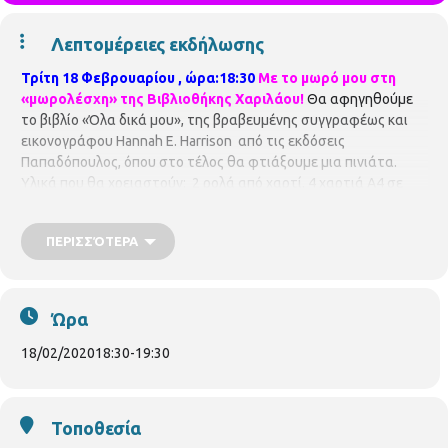
Λεπτομέρειες εκδήλωσης
Τρίτη 18 Φεβρουαρίου , ώρα:18:30
Με το μωρό μου στη
«μωρολέσχη» της Βιβλιοθήκης Χαριλάου!
Θα αφηγηθούμε
το βιβλίο «Όλα δικά μου», της βραβευμένης συγγραφέως και
εικονογράφου Hannah E. Harrison από τις εκδόσεις
Παπαδόπουλος, όπου στο τέλος θα φτιάξουμε μια πινιάτα.
Υλικά που θα χρειαστούν: 2 ρολά από χαρτί, 4 χαρτιά Α4 σε
διαφορετικά χρώματα,1 λεπτή κορδέλα και κόλλα στικ Για
παιδιά Για παιδιά 2,5 – 4,5 ετών. Mε προεγγραφή. Με την
ΠΕΡΙΣΣΌΤΕΡΑ
βιβλιοθηκονόμο
Άννα Καλαϊτζίδου
Η συμμετοχή είναι
δωρεάν, αλλά απαιτείται προεγγραφή. Οι θέσεις είναι
περιορισμένες και θα τηρηθεί απόλυτη σειρά
προτεραιότητας, ενώ θα υπάρξει λίστα αναμονής σε
Ώρα
περίπτωση υπεράριθμων εγγραφών.
Παρακαλούνται όλοι
οι συμμετέχοντες να ενημερώνουν σε περίπτωση
18/02/2020
18:30
-
19:30
ακύρωσης.
Δηλώσεις συμμετοχής: Περιφερειακή
Βιβλιοθήκη Χαριλάου (Νικάνορος 3, τηλ. 2310324666).
Η
Περιφερειακή Βιβλιοθήκη Χαριλάου είναι μέλος του
Τοποθεσία
Δικτύου Βιβλιοθηκών του Δήμου Θεσσαλονίκης.
Διεύθυνση