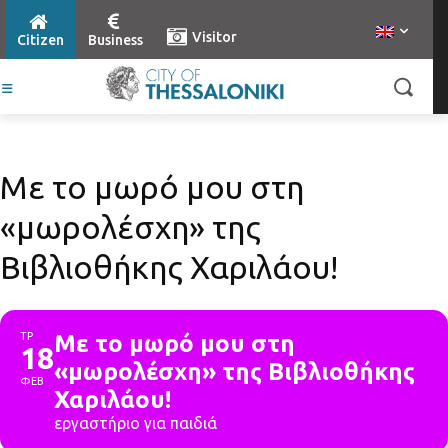
Visitor
Citizen
Business
Με το μωρό μου στη
«μωρολέσχη» της
Βιβλιοθήκης Χαριλάου!
ΤΡ
Με το μωρό μου στη
18
«μωρολέσχη» της Βιβλιοθήκης
ΦΕΒ
Χαριλάου!
εργαστήριο για παιδιά