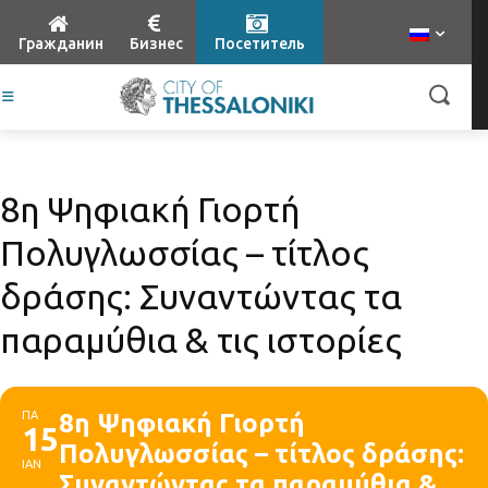
Гражданин
Бизнес
Посетитель
8η Ψηφιακή Γιορτή
Πολυγλωσσίας – τίτλος
δράσης: Συναντώντας τα
παραμύθια & τις ιστορίες
ΠΑ
8η Ψηφιακή Γιορτή
15
Πολυγλωσσίας – τίτλος δράσης:
ΙΑΝ
Συναντώντας τα παραμύθια &