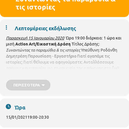
τις ιστορίες
Λεπτομέρειες εκδήλωσης
Παρασκευή 15 Ιανουαρίου 2020
Ώρα 19:00 διάρκεια: 1 ώρα και
μισή
Action Art/Εικαστική Δράση
Τίτλος Δράσης:
Συναντώντας τα παραμύθια & τις ιστορίες
Υπεύθυνη: Ροδάνθη
Δημητρέση Παρουσίαση - Εργαστήριο Γιατί αγαπάμε τις
ιστορίες; Γιατί θέλουμε να αφηγούμαστε; Ανταλλάσσουμε
απόψεις και εμπειρίες για τη σημασία της αφήγησης στη ζωή
μας. Μέσα από ένα εργαστήριο δημιουργικό ανακαλύπτουμε τη
δύναμη της φαντασίας και του λόγου. Για το εργαστήριο
ΠΕΡΙΣΣΌΤΕΡΑ
απαιτείται από τον κάθε συμμετέχοντα η ανοιχτή κάμερα και
το μικρόφωνο. Συμμετέχοντες: 25. Για εγγραφή στην
εκδήλωση, πατήστε εδώ:
https://forms.gle/DDnaem3avh1waytz7
Ώρα
https://authgr.zoom.us/j/94760336020
15/01/2021
19:00
-
20:30