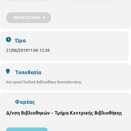
τέχνη,
origami
(oru σημαίνει διπλώνω και kami σημαίνει χαρτί)
φτιάχνουμε μια «φάρμα» με πολλά ζωάκια.
Υλικά που θα
χρειαστεί να έχετε μαζί σας:
ΠΕΡΙΣΣΌΤΕΡΑ
4 χαρτιά Α4 διαφόρων
χρωμάτων. Για παιδιά 5 – 12 χρονών . Με ηλεκτρονική
προεγγραφή στο
s.chatzi@thessaloniki.gr
.
Ώρα
21/06/2019
11:00
-
12:30
Τοποθεσία
Κεντρική Παιδική Βιβλιοθήκη Θεσσαλονίκης
Φορέας
Δ/νση Βιβλιοθηκών - Τμήμα Κεντρικής Βιβλιοθήκης