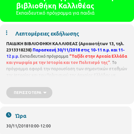
βιβλιοθήκη Καλλιθέας
Εκπαιδευτικό πρόγραμμα για παιδιά
Λεπτομέρειες εκδήλωσης
ΠΑΙΔΙΚΗ ΒΙΒΛΙΟΘΗΚΗ ΚΑΛΛΙΘΕΑΣ (Αρχαιοτήτων 13, τηλ.
2313318238)
Παρασκευή 30/11/2018 στις 10-11 π.μ. και 11-
12 μ.μ.
Εκπαιδευτικό πρόγραμμα
"Ταξίδι στην Αρχαία Ελλάδα
και
γνωριμία με την Ιστορία και τον Πολιτισμό της"
.
Το
πρόγραμμα αφορά την παρουσίαση των σημαντικών σταθμών
της Ιστορίας και του Πολιτισμού της Αρχαίας Ελλάδας με
προβολή εικόνων. Το ταξίδι ξεκινά από την εποχή του Χαλκού
και τους μεγάλους πολιτισμούς των Μυκηνών, των Κυκλάδων
ΠΕΡΙΣΣΌΤΕΡΑ
και της Κρήτης και καταλήγει στην Κλασική Εποχή της Αθήνας.
Στη διάρκεια του ταξιδιού γίνεται αναφορά στην καθημερινή
ζωή, το πολίτευμα, τις τέχνες και τα μνημεία που σημάδεψαν
τον παγκόσμιο πολιτισμό. Για παιδιά 10-12 ετών. Με τη
Ώρα
φιλόλογο
Ζωή Δαλακούρα
.
30/11/2018
10:00
-
12:00