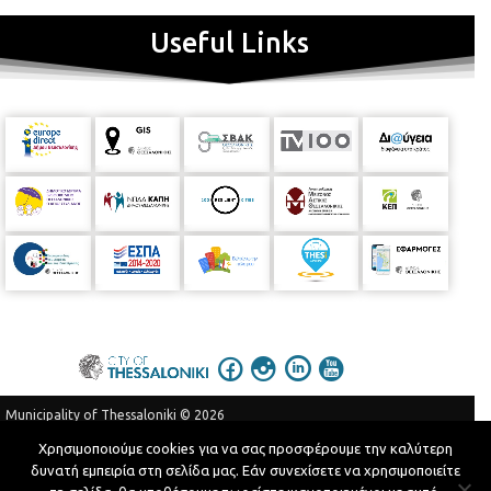
Useful Links
Municipality of Thessaloniki © 2026
Privacy Policy
Terms of Use
Χρησιμοποιούμε cookies για να σας προσφέρουμε την καλύτερη
δυνατή εμπειρία στη σελίδα μας. Εάν συνεχίσετε να χρησιμοποιείτε
Telephone Catalog