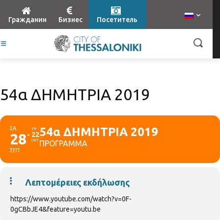
Гражданин
Бизнес
Посетитель
54α ΔΗΜΗΤΡΙΑ 2019
ΣΑ
54α ΔΗΜΗΤΡΙΑ 2019
ΤΡ
28
22
ΟΚΤ
ΠΡΟΓΡΑΜΜΑ
ΣΕΠ
Λεπτομέρειες εκδήλωσης
https://www.youtube.com/watch?v=0F-
0gCBbJE4&feature=youtu.be