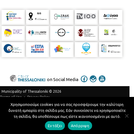
Forum:
www.technology-forum.eu
on Social Media
Municipality of Thessaloniki © 2026
Privacy Policy
Terms of Use
Χρησιμοποιούμε cookies για να σας προσφέρουμε την καλύτερη
Telephone Catalog
δυνατή εμπειρία στη σελίδα μας. Εάν συνεχίσετε να χρησιμοποιείτε
Developed by
MyCompany Projects
τη σελίδα, θα υποθέσουμε πως είστε ικανοποιημένοι με αυτό.
Εντάξει
Απόρριψη