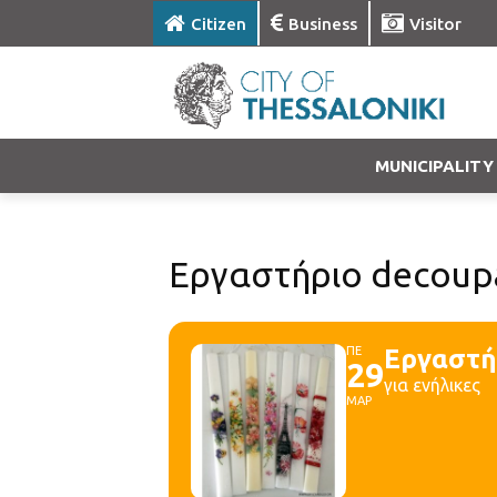
Citizen
Business
Visitor
MUNICIPALITY
Εργαστήριο decoup
ΠΕ
Εργαστή
29
για ενήλικες
ΜΑΡ