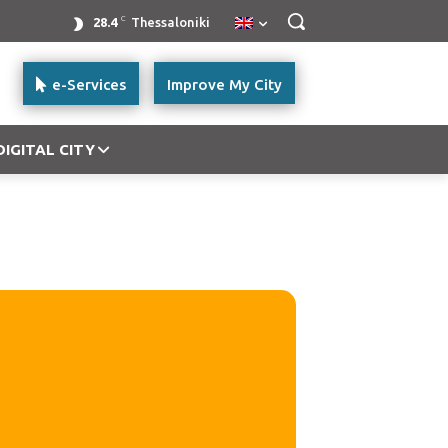
C
28.4
Thessaloniki
e-Services
Improve My City
DIGITAL CITY