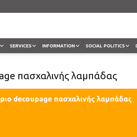
SERVICES
INFORMATION
SOCIAL POLITICS
Objection
age πασχαλινής λαμπάδας
ριο decoupage πασχαλινής λαμπάδας