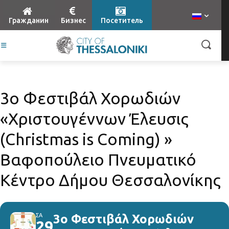
Гражданин
Бизнес
Посетитель
3ο Φεστιβάλ Χορωδιών
«Χριστουγέννων Έλευσις
(Christmas is Coming) »
Βαφοπούλειο Πνευματικό
Κέντρο Δήμου Θεσσαλονίκης
ΣΑ
3ο Φεστιβάλ Χορωδιών
29