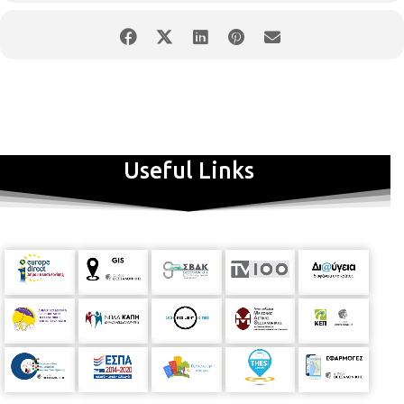
Έχετε ποτέ κυκλοφορήσει στους δρόμους της πόλης νιώθοντας σαν
να μην υπάρχετε ή σαν να θέλετε να ανοίξει η γη και να σας καταπιεί;
Ήταν από ντροπή; Από φόβο για το δημόσιο χώρο ή για κάποιο
συγκεκριμένο πρόσωπο; Αίσθημα κατωτερότητας λόγω κοινωνικής
καταγωγής, ταυτότητας, εθνικότητας, σεξουαλικού
προσανατολισμού, φύλου, επαγγέλματος, αναπηρίας; Λόγω
κατάστασης υγείας; Ανεργίας; Αστεγίας; Ψυχικής υγείας; Λόγω
χρήσης ουσιών; Πώς είναι να κοιτάζει κανείς τον κόσμο, όταν ο ίδιος
είναι ο "κανένας";
Useful Links
Ποια θα είναι η αντίδραση του κόσμου βλέποντας μία ανθρώπινη
φιγούρα σαν σκιά, χωρίς πρόσωπο, να κυκλοφορεί στους
δημόσιους χώρους της πόλης; Θα γελάσουν; θα φοβηθούν; Θα
ξαφνιαστούν; Θα συνεχίσουν σαν να μη συμβαίνει τίποτα; Υπάρχει
στα αλήθεια χώρος για "το άλλο" στις σύγχρονες δυτικές
μεγαλουπόλεις; Πόσο άνετα νιώθουμε μπροστά στο άγνωστο; Και τι
είμαστε διατεθειμένοι να προβάλουμε πάνω του; Μπορεί άραγε αυτή
η συνάντηση με το ανοίκειο να διακόψει την καθημερινότητα των
κατοίκων ή ακόμη και να ανοίξει νέους ορίζοντες στο πώς βιώνουν
και κατοικούν το δημόσιο χώρο της γειτονιάς τους και της πόλης;
Και εν τέλει, χωράει το ανοίκειο στις προσωπικές αναπαραστάσεις
που δημιουργεί ο καθένας για την πόλη (του) και για τον (δημόσιο)
χώρο;
ΟΛΟ ΤΟ ΠΡΟΓΡΑΜΜΑ ΤΗΣ ΘΕΑΤΡΙΚΗΣ ΣΚΗΝΗΣ ΕΔΩ: