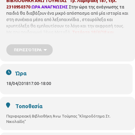
ΒΙΒΛΙΟΘΗΚΗ ΑΝΩ ΤΟΥΜΠΑΣ
Γρ. Λαμπράκη 187, τηλ.
2310950370
ΩΡΑ ΑΝΑΓΝΩΣΗΣ
Στην ώρα της ανάγνωσης τα
παιδιά θα διαβάζουν ένα μικρό απόσπασμα από μία ιστορία και
στη συνέχεια μέσα από λεξοπαιχνίδια , σταυρόλεξα και
κρυπτόλεξα θα εμπλουτίσουν το λόγο και την εκφρασή τους.
Με την παιδαγωγό Ξένια Μεταξά.
Τετάρτη 18/4/18 και
Τετάρτη 25/4/18
17:00-18:00
για παιδιά Α΄Δημοτικού και
18:00-19:00
για παιδιά Β΄Δημοτικού Με προεγγραφή, μέχρι 15
ΠΕΡΙΣΣΌΤΕΡΑ
παιδιά
Ώρα
18/04/2018
17:00
-
18:00
Τοποθεσία
Περιφερειακή Βιβλιοθήκη Άνω Τούμπας "Κληροδότημα Στ.
Νικολαίδη"