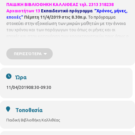
ΠΑΙΔΙΚΗ ΒΙΒΛΙΟΘΗΚΗ ΚΑΛΛΙΘΕΑΣ
τηλ. 2313 318238
Αρχαιοτήτων 13
Εκπαιδευτικό πρόγραμμα
"Χρόνος, μήνες,
εποχές"
Πέμπτη 11/4/2019 στις 8.30π.μ.
Το πρόγραμμα
στοχεύει στην εξοικείωση των μικρών μαθητών με την έννοια
του χρόνου και των παράγωγων του όπως οι μήνες και οι
εποχές και στην κατανόηση των χαρακτηριστικών τους όπως ο
καιρός, η φύση, οι γιορτές και τα έθιμα, οι τροφές κ.λ.π.. Στο
τέλος θα κατασκευάσουμε τον "Κύκλο του χρόνου". Για
ΠΕΡΙΣΣΌΤΕΡΑ
μαθητές Β΄ δημοτικού. Με τη βιβλιοθηκονόμο
Κωστελίδου
Βασιλική.
Ώρα
11/04/2019
08:30
-
09:30
Τοποθεσία
Παιδική Βιβλιοθήκη Καλλιθέας