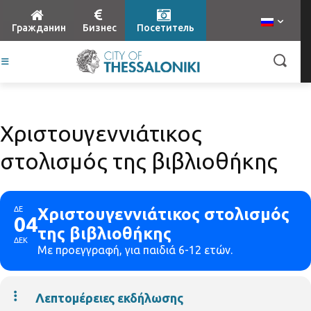
Гражданин
Бизнес
Посетитель
Χριστουγεννιάτικος
στολισμός της βιβλιοθήκης
ΔΕ
Χριστουγεννιάτικος στολισμός
04
της βιβλιοθήκης
ΔΕΚ
Με προεγγραφή, για παιδιά 6-12 ετών.
Λεπτομέρειες εκδήλωσης