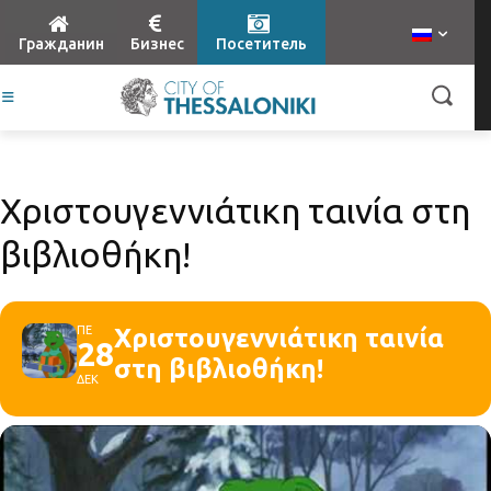
Гражданин
Бизнес
Посетитель
Χριστουγεννιάτικη ταινία στη
βιβλιοθήκη!
ΠΕ
Χριστουγεννιάτικη ταινία
28
στη βιβλιοθήκη!
ΔΕΚ