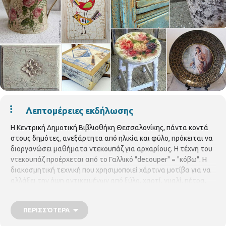
Λεπτομέρειες εκδήλωσης
Η Κεντρική Δημοτική Βιβλιοθήκη Θεσσαλονίκης, πάντα κοντά
στους δημότες, ανεξάρτητα από ηλικία και φύλο, πρόκειται να
διοργανώσει μαθήματα ντεκουπάζ για αρχαρίους. Η τέχνη του
ντεκουπάζ προέρχεται από το Γαλλικό "decouper" = "κόβω". H
διακοσμητική τεχνική που χρησιμοποιεί χάρτινα μοτίβα για να
αλλάξει την όψη αντικειμένων από ξύλο, χαρτί, γυαλί, πέτρα,
πηλό, μεταλλικές ή πλαστικές επιφάνειες. Στην
πραγματικότητα και στις επαγγελματικές εφαρμογές της
ΠΕΡΙΣΣΌΤΕΡΑ
φυσικά, αφού πρόκειται για μια πραγματική τέχνη γνωστή από
τον 18ο αιώνα, το decoupage συνδυάζει το κολλάζ με την