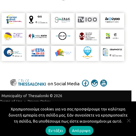
on Social Media
Municipality of Thessaloniki © 2026
Privacy Policy
Terms of Use
Χρησιμοποιούμε cookies για να σας προσφέρουμε την καλύτερη
Telephone Catalog
δυνατή εμπειρία στη σελίδα μας. Εάν συνεχίσετε να χρησιμοποιείτε
Developed by
MyCompany Projects
τη σελίδα, θα υποθέσουμε πως είστε ικανοποιημένοι με αυτό.
Εντάξει
Απόρριψη