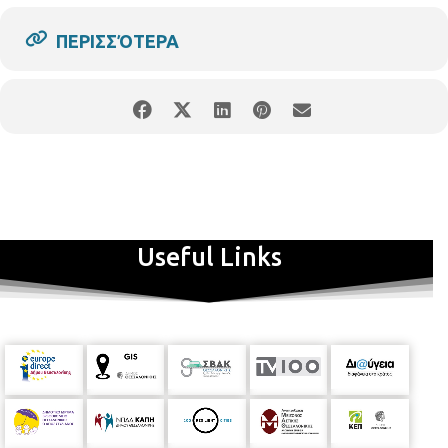
ΠΕΡΙΣΣΌΤΕΡΑ
ΘΑΝΟΣ ΓΚΙΟΥΛΕΤΖΗΣ
Μουσικός /Βιολί
Ακουμπάει το δοξάρι
και σε παρασέρνει!
Ταξιδεύεις! Ο βιολονίστας, από τους
καλύτερους που έβγαλε η Ελλάδα παραμένει πιστός στην πόλη
του τη Σαλονίκη. Από τα Ωδεία και τις άριστες σπουδές στις
μεγαλύτερες μουσικές σκηνές της χώρας μας και του κόσμου.
Τι να ξεχωρίσει κανείς: τον Πάριο -29 χρόνια συνεργασίας – τη
Useful Links
Χαρούλα, τον Βοσκόπουλο, την Μαρινέλλα και τα τελευταία
χρόνια με τον Αντώνη Ρέμο– σημαντικό σταθμό στην καριέρα
του – όπως δηλώνει και ο ίδιος!
Απλός, ειλικρινής, γλυκός
άνθρωπος!
Από την αγάπη της μητέρας μου για τη μουσική
ξεκίνησαν όλα....Και από τον πατέρα μου που έπαιζε ακορντεόν
όταν ήταν νέος! Είχα από την αρχή μια πολύ καλή σχέση με τον
ήχο. Αυτό με συνοδεύει ακόμα και τώρα. Γιατί όλη η ιστορία με
τη μουσική είναι τι ήχο έχεις, αέρας είναι αλλά η σχέση του
μουσικού με τον ήχο είναι το πιο σημαντικό... Λατρεύει το σπίτι