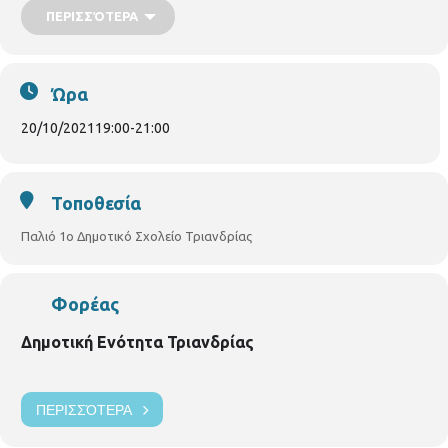
πρόγραμμα. Σε κάθε εμφάνισή τους στήνουν
ΠΕΡΙΣΣΌΤΕΡΑ
ένα μικρό μιούζικαλ που συνδυάζει τη συναυλία
με την μπουάτ όπου ο κόσμος γίνεται το τρίτο
μέλος της παρέας.
Ώρα
20/10/2021
19:00
-
21:00
Τοποθεσία
Παλιό 1ο Δημοτικό Σχολείο Τριανδρίας
Φορέας
Δημοτική Ενότητα Τριανδρίας
ΠΕΡΙΣΣΌΤΕΡΑ