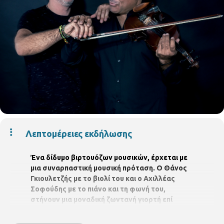
Λεπτομέρειες εκδήλωσης
Ένα δίδυμο βιρτουόζων μουσικών, έρχεται με
μια συναρπαστική μουσική πρόταση. Ο Θάνος
Γκιουλετζής με το βιολί του και ο Αχιλλέας
Σοφούδης με το πιάνο και τη φωνή του,
στήνουν μια μοναδική ζωντανή γιορτή επί
σκηνής. Κάθε εμφάνισή τους είναι μοναδική,
καθώς δεν ακολουθούν ποτέ το ίδιο