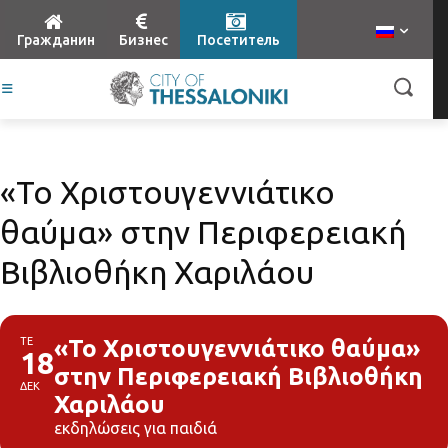
Гражданин
Бизнес
Посетитель
«Το Χριστουγεννιάτικο
θαύμα» στην Περιφερειακή
Βιβλιοθήκη Χαριλάου
ΤΕ
«Το Χριστουγεννιάτικο θαύμα»
18
στην Περιφερειακή Βιβλιοθήκη
ΔΕΚ
Χαριλάου
εκδηλώσεις για παιδιά