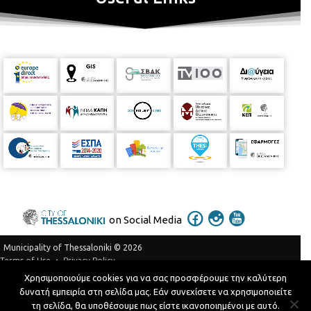
on Social Media
Municipality of Thessaloniki © 2026
Privacy Policy
Terms of Use
Χρησιμοποιούμε cookies για να σας προσφέρουμε την καλύτερη
Telephone Catalog
δυνατή εμπειρία στη σελίδα μας. Εάν συνεχίσετε να χρησιμοποιείτε
Developed by
MyCompany Projects
τη σελίδα, θα υποθέσουμε πως είστε ικανοποιημένοι με αυτό.