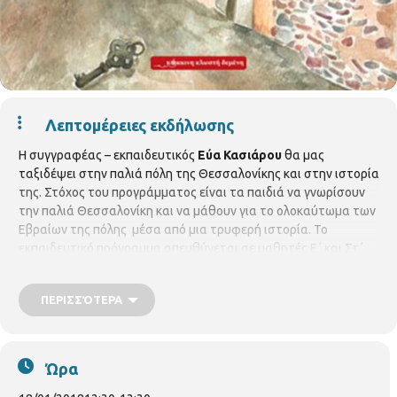
Λεπτομέρειες εκδήλωσης
Η συγγραφέας – εκπαιδευτικός
Εύα Κασιάρου
θα μας
ταξιδέψει στην παλιά πόλη της Θεσσαλονίκης και στην ιστορία
της. Στόχος του προγράμματος είναι τα παιδιά να γνωρίσουν
την παλιά Θεσσαλονίκη και να μάθουν για το ολοκαύτωμα των
Εβραίων της πόλης μέσα από μια τρυφερή ιστορία. Το
εκπαιδευτικό πρόγραμμα απευθύνεται σε μαθητές Ε΄ και Στ΄
τάξης Δημοτικού Σχολείου και θα πραγματοποιηθεί στην
Περιφερειακή Βιβλιοθήκη Χαριλάου (Νικάνορος 3, τηλ. 2310
ΠΕΡΙΣΣΌΤΕΡΑ
324666) σε συνεργασία με τις εκδόσεις Κόκκινη Κλωστή Δεμένη
και σχολεία της περιοχής.
Πέμπτη 18 Ιανουαρίου 2018, στις
12.30 το πρωί
Ώρα