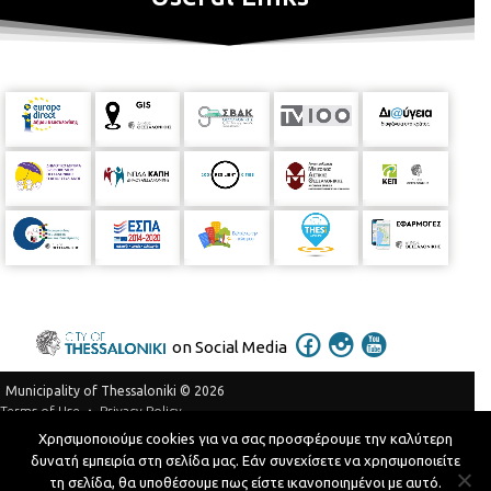
on Social Media
Municipality of Thessaloniki © 2026
Privacy Policy
Terms of Use
Χρησιμοποιούμε cookies για να σας προσφέρουμε την καλύτερη
Telephone Catalog
δυνατή εμπειρία στη σελίδα μας. Εάν συνεχίσετε να χρησιμοποιείτε
Developed by
MyCompany Projects
τη σελίδα, θα υποθέσουμε πως είστε ικανοποιημένοι με αυτό.