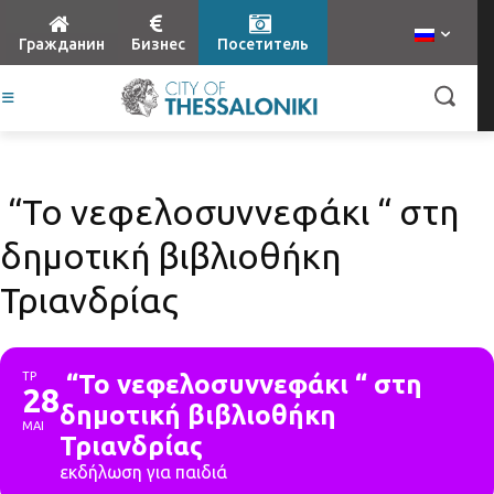
Гражданин
Бизнес
Посетитель
“Το νεφελοσυννεφάκι “ στη
δημοτική βιβλιοθήκη
Τριανδρίας
ΤΡ
“Το νεφελοσυννεφάκι “ στη
28
δημοτική βιβλιοθήκη
ΜΑΙ
Τριανδρίας
εκδήλωση για παιδιά