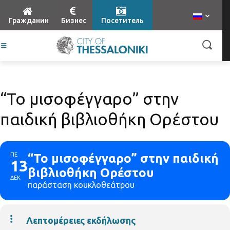
Гражданин
Бизнес
Посетитель
“Το μισοφέγγαρο” στην
παιδική βιβλιοθήκη Ορέστου
ΠΕ
“Το μισοφέγγαρο” στην παιδική
13
βιβλιοθήκη Ορέστου
ΔΕΚ
παράσταση κουκλοθεάτρου
Λεπτομέρειες εκδήλωσης