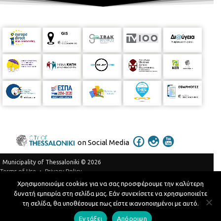
on Social Media
Municipality of Thessaloniki © 2026
Privacy Policy
Terms of Use
Χρησιμοποιούμε cookies για να σας προσφέρουμε την καλύτερη
Telephone Catalog
δυνατή εμπειρία στη σελίδα μας. Εάν συνεχίσετε να χρησιμοποιείτε
Developed by
MyCompany Projects
τη σελίδα, θα υποθέσουμε πως είστε ικανοποιημένοι με αυτό.
Εντάξει
Απόρριψη