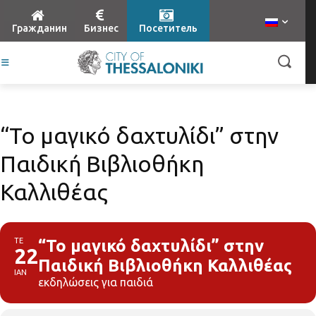
Гражданин
Бизнес
Посетитель
“Το μαγικό δαχτυλίδι” στην
Παιδική Βιβλιοθήκη
Καλλιθέας
ΤΕ
“Το μαγικό δαχτυλίδι” στην
22
Παιδική Βιβλιοθήκη Καλλιθέας
ΙΑΝ
εκδηλώσεις για παιδιά