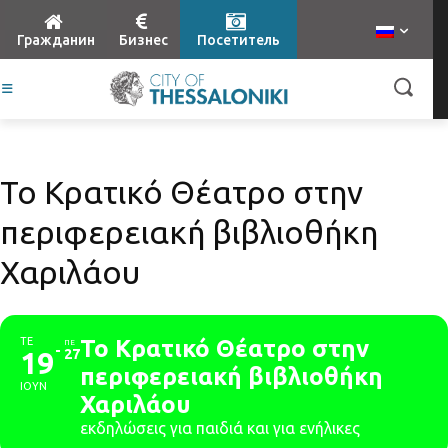
Гражданин
Бизнес
Посетитель
Το Κρατικό Θέατρο στην
περιφερειακή βιβλιοθήκη
Χαριλάου
ΤΕ
Το Κρατικό Θέατρο στην
ΠΕ
19
27
περιφερειακή βιβλιοθήκη
ΙΟΥΝ
Χαριλάου
εκδηλώσεις για παιδιά και για ενήλικες