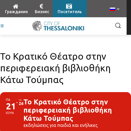
Гражданин
Бизнес
Посетитель
Το Κρατικό Θέατρο στην
περιφερειακή βιβλιοθήκη
Κάτω Τούμπας
ΠΑ
Το Κρατικό Θέατρο στην
ΤΕ
21
26
περιφερειακή βιβλιοθήκη
ΙΟΥΝ
Κάτω Τούμπας
εκδηλώσεις για παιδιά και ενήλικες