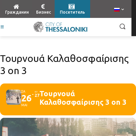
Гражданин
Бизнес
Посетитель
Τουρνουά Καλαθοσφαίρισης
3 on 3
ΣΑ
Τουρνουά
ΚΥ
26
27
Καλαθοσφαίρισης 3 on 3
ΜΑΙ