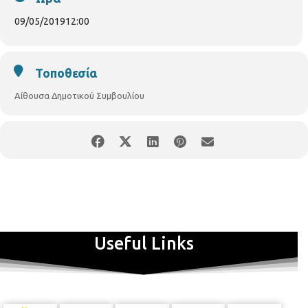
09/05/2019
12:00
Τοποθεσία
Αίθουσα Δημοτικού Συμβουλίου
στην Παρουσίαση Βιβλίου "
Τομές Δημοκρατίας στην
Αυτοδιοίκηση
"
στις 9/5/2019 και ώρα 12:00 π.μ. στην αίθουσα
Δημοτικού
Συμβουλίου του Δήμου Θεσσαλονίκης
Ομιλητές
Ο συγγραφέας
Δημήτρης Κατσούλης, Δικηγόρος,
τέως Δήμαρχος Αυλώνος Ευβοίας
Μιχάλης Πικραμένος
,
Αντιπρόεδρος του Συμβουλίου της Επικρατείας, Αναπληρωτής
Useful Links
Καθηγητής Νομικής Σχολής Αριστοτελείου Πανεπιστημίου
Θεσσαλονίκης
Συντονίστρια
Άννα Παπαδημητρίου Τσάτσου
,
Δικηγόρος, πρώην Αντιπεριφερειάρχης Αθηνών