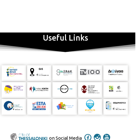
μορφές. Αλλά ακόμα κι αν ανήκουμε σε εκείνους που έχουn
ζήσει τον έρωτα, είμαστε βέβαιοι ότι ξέρουμε τι είναι;
«Ερωτεύομαι» θα πει να μπορώ να μεταποιώ αυτή τη στεγνή
κατασκευή που συνήθισα να είμαι. Αυτό όμως το πιστεύουμε
εμείς και αυτό που πιστεύει ένας ή κάποιοι μόνο, δεν αρκεί για
να αποκαλυφθεί η ερωτική πραγματικότητα σήμερα.
Τι είναι
Useful Links
έρωτας λοιπόν; Από ποιους παράγοντες εξαρτάται η
απάντηση; Πόσο διαθέσιμοι/ες είμαστε γι’ αυτόν και πόσο
ελεύθεροι/ες να τον απολαύσουμε; Δύο σώματα που καλούνται
να μιλήσουν, να υμνήσουν, να αγγίξουν τον έρωτα. Πάνω σε
σκάλες, κάτω στο πάτωμα, πάνω σε κερκίδες, πλάι σε
μικρόφωνο.
20 απαντήσεις μέσα σε 20 εικόνες
.
Μην τις
ψάξεις στο ίντερνετ, αλλού ψάξε!
Μια παράσταση που
δημιουργήθηκε από τη νέα γενιά, για τη νέα γενιά, με θέμα τον
Έρωτα σήμερα, σε σκηνοθεσία Ελευθερίας Καμπαγιοβάνη και
δραματουργία Δημήτρη Μαχαιρίδη.
Μια προσπάθεια να
πλησιάσουμε πιο κοντά στην απάντηση του ερωτήματος "τι
είναι ο έρωτας". Στη δική μας απάντηση, στη δική σας
απάντηση, στη δική σου απάντηση… Η αντίστροφη μέτρηση
είναι έτοιμη να ξεκινήσει!
Μια ομάδα πέντε νέων δημιουργών
μιλούν με απλότητα, χιούμορ και αισθαντικότητα για τον
on Social Media
Έρωτα στην σύγχρονη εποχή, μέσα από τις τεχνικές του