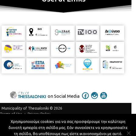
on Social Media
Municipality of Thessaloniki © 2026
Privacy Policy
Terms of Use
Χρησιμοποιούμε cookies για να σας προσφέρουμε την καλύτερη
Telephone Catalog
δυνατή εμπειρία στη σελίδα μας. Εάν συνεχίσετε να χρησιμοποιείτε
Developed by
MyCompany Projects
τη σελίδα, θα υποθέσουμε πως είστε ικανοποιημένοι με αυτό.