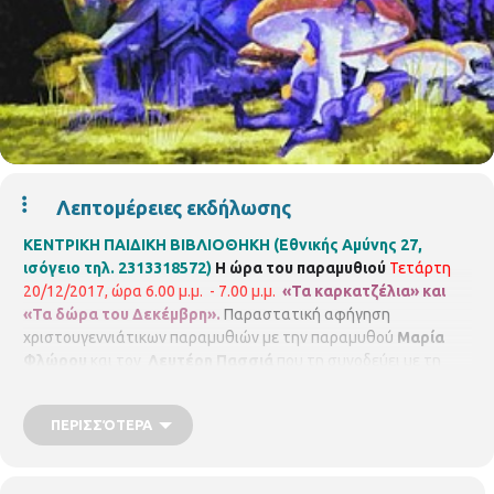
Λεπτομέρειες εκδήλωσης
ΚΕΝΤΡΙΚΗ ΠΑΙΔΙΚΗ ΒΙΒΛΙΟΘΗΚΗ (Εθνικής Αμύνης 27,
ισόγειο τηλ. 2313318572)
Η ώρα του παραμυθιού
Τετάρτη
20/12/2017, ώρα 6.00 μ.μ. - 7.00 μ.μ.
«Τα καρκατζέλια» και
«Τα δώρα του Δεκέμβρη».
Παραστατική αφήγηση
χριστουγεννιάτικων παραμυθιών με την παραμυθού
Μαρία
Φλώρου
και τον
Λευτέρη Πασσιά
που τη συνοδεύει με τη
μουσική και τα τραγούδια του. Στη συνέχεια γινόμαστε μια
μεγάλη παρέα και παίζουμε μουσικοκινητικά παιχνίδια.
Για
ΠΕΡΙΣΣΌΤΕΡΑ
παιδιά από 4 - 8 ετών.