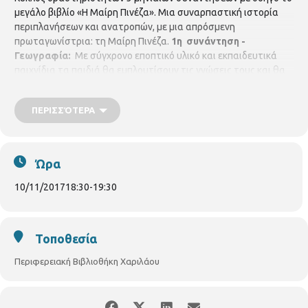
μεγάλο βιβλίο «Η Μαίρη Πινέζα». Μια συναρπαστική ιστορία
περιπλανήσεων και ανατροπών, με μια απρόσμενη
πρωταγωνίστρια: τη Μαίρη Πινέζα.
1η συνάντηση -
Γεωγραφία:
Με σύγχρονο εποπτικό υλικό και εκπαιδευτικά
παιχνίδια τα παιδιά θα εμπλουτίσουν τις γνώσεις τους και θα
ταξιδέψουν με όλα τα μεταφορικά μέσα σε μνημεία και τόπους
της Ελλάδας και της Ευρώπης. Την
ΠΑΡΑΣΚΕΥΗ 10
ΠΕΡΙΣΣΌΤΕΡΑ
ΝΟΕΜΒΡΙΟΥ 2017, 6.30 το απόγευμα
Με τη βιβλιοθηκονόμο
Χριστίνα Τράπτσιου
Για παιδιά από 6 ετών, με προεγγραφή
Ώρα
10/11/2017
18:30
-
19:30
Τοποθεσία
Περιφερειακή Βιβλιοθήκη Χαριλάου