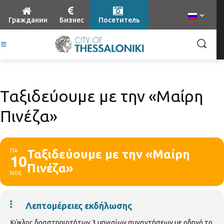
Гражданин
Бизнес
Посетитель
Ταξιδεύουμε με την «Μαίρη
Πινέζα»
ΠΑ
Ταξιδεύουμε με την «Μαίρη
10
Πινέζα»
ΝΟΕ
Λεπτομέρειες εκδήλωσης
Κύκλος δραστηριοτήτων 3 μηνιαίων συναντήσεων με οδηγό το