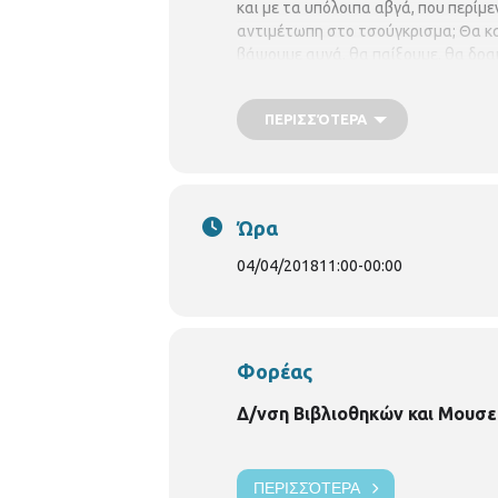
και με τα υπόλοιπα αβγά, που περίμε
αντιμέτωπη στο τσούγκρισμα; Θα κατ
βάψουμε αυγά, θα παίξουμε, θα δρ
παιδιά από 5 ετών
Η συμμετοχή
εί
προτεραιότητας, ενώ θα υπάρξει λ
ΠΕΡΙΣΣΌΤΕΡΑ
ενημερώνουν σε περίπτωση ακύρ
Ώρα
04/04/2018
11:00
-
00:00
Φορέας
Δ/νση Βιβλιοθηκών και Μουσε
ΠΕΡΙΣΣΌΤΕΡΑ