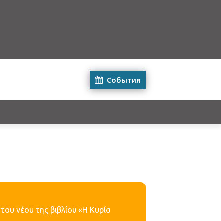
События
του νέου της βιβλίου «Η Κυρία