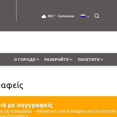
C
30.1
Салоники
О ГОРОДЕ
РАЗКРОЙТЕ
ПОСЕТИТЕ
ραφείς
ιά με συγγραφείς
ε τη συγγραφέα – νηπιαγωγό Εύα Κασιάρου και την ιστορία 
spa Ομορφιάς»