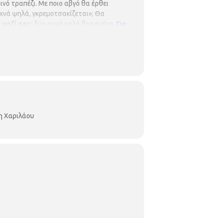
ινό τραπέζι. Με ποιο αβγό θα έρθει
υχνά ψηλά, γκρεμοτσακίζεται»; Θα
 μαζί σας
:
δύο αυγά καλά βρασμένα.
Για
ένες και θα τηρηθεί απόλυτη σειρά
 όλοι οι συμμετέχοντες να
νορος 3, τηλ. 2310324666).
η Χαριλάου