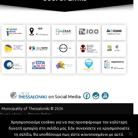
on Social Media
Municipality of Thessaloniki © 2026
Privacy Policy
Terms of Use
Χρησιμοποιούμε cookies για να σας προσφέρουμε την καλύτερη
Telephone Catalog
δυνατή εμπειρία στη σελίδα μας. Εάν συνεχίσετε να χρησιμοποιείτε
Developed by
MyCompany Projects
τη σελίδα, θα υποθέσουμε πως είστε ικανοποιημένοι με αυτό.